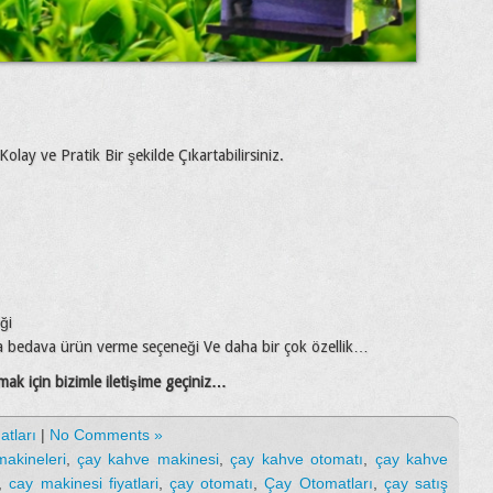
lay ve Pratik Bir şekilde Çıkartabilirsiniz.
ği
eya bedava ürün verme seçeneği Ve daha bir çok özellik…
mak için bizimle iletişime geçiniz…
atları
|
No Comments »
akineleri
,
çay kahve makinesi
,
çay kahve otomatı
,
çay kahve
,
cay makinesi fiyatlari
,
çay otomatı
,
Çay Otomatları
,
çay satış