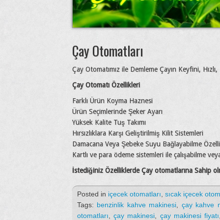
Çay Otomatları
Çay Otomatımız ile Demleme Çayın Keyfini, Hızlı, Ko
Çay Otomatı Özellikleri
Farklı Ürün Koyma Haznesi
Ürün Seçimlerinde Şeker Ayarı
Yüksek Kalite Tuş Takımı
Hırsızlıklara Karşı Geliştirilmiş Kilit Sistemleri
Damacana Veya Şebeke Suyu Bağlayabilme Özelli
Kartlı ve para ödeme sistemleri ile çalışabilme v
İstediğiniz Özelliklerde Çay otomatlarına Sahip ol
Posted in
içecek otomatları
,
sıcak içecek otom
Tags:
benzinlik kahve makinesi
,
çay kahve m
otomatları
,
çay makinesi
,
çay makinesi fiyatı