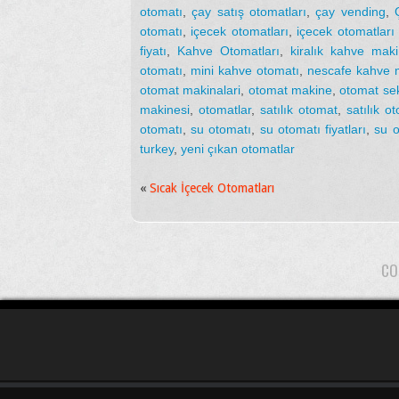
otomatı
,
çay satış otomatları
,
çay vending
,
otomatı
,
içecek otomatları
,
içecek otomatları f
fiyatı
,
Kahve Otomatları
,
kiralık kahve maki
otomatı
,
mini kahve otomatı
,
nescafe kahve m
otomat makinalari
,
otomat makine
,
otomat se
makinesi
,
otomatlar
,
satılık otomat
,
satılık o
otomatı
,
su otomatı
,
su otomatı fiyatları
,
su o
turkey
,
yeni çıkan otomatlar
«
Sıcak İçecek Otomatları
CO