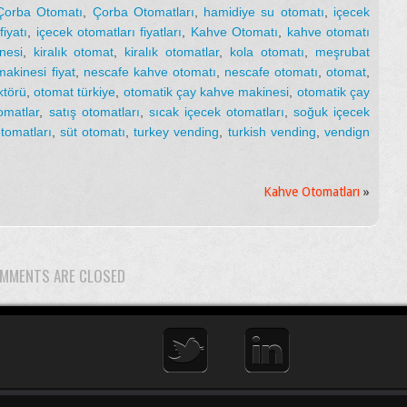
Çorba Otomatı
,
Çorba Otomatları
,
hamidiye su otomatı
,
içecek
iyatı
,
içecek otomatları fiyatları
,
Kahve Otomatı
,
kahve otomatı
nesi
,
kiralık otomat
,
kiralık otomatlar
,
kola otomatı
,
meşrubat
akinesi fiyat
,
nescafe kahve otomatı
,
nescafe otomatı
,
otomat
,
ktörü
,
otomat türkiye
,
otomatik çay kahve makinesi
,
otomatik çay
tomatlar
,
satış otomatları
,
sıcak içecek otomatları
,
soğuk içecek
tomatları
,
süt otomatı
,
turkey vending
,
turkish vending
,
vendign
Kahve Otomatları
»
MMENTS ARE CLOSED