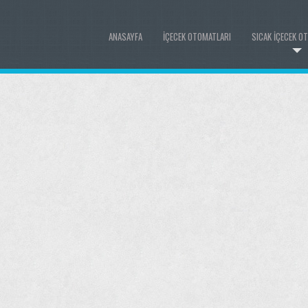
ANASAYFA
İÇECEK OTOMATLARI
SICAK İÇECEK O