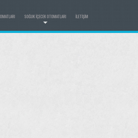
TOMATLARI
SOĞUK İÇECEK OTOMATLARI
ILETIŞIM