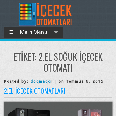
☰
Main Menu
ETIKET:
2.EL SOĞUK IÇECEK
OTOMATI
Posted by:
doqmaqci
| on Temmuz 6, 2015
2.EL İÇECEK OTOMATLARI