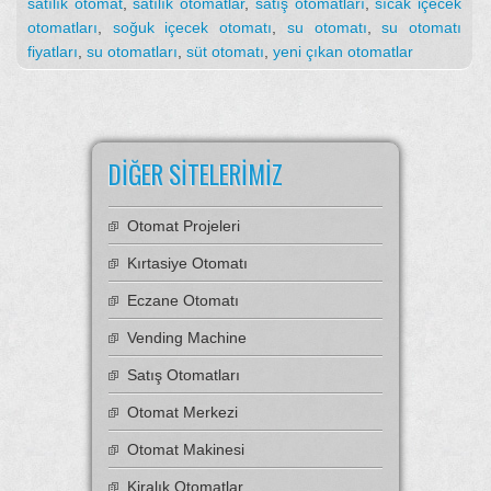
satılık otomat
,
satılık otomatlar
,
satış otomatları
,
sıcak içecek
otomatları
,
soğuk içecek otomatı
,
su otomatı
,
su otomatı
fiyatları
,
su otomatları
,
süt otomatı
,
yeni çıkan otomatlar
DIĞER SITELERIMIZ
Otomat Projeleri
Kırtasiye Otomatı
Eczane Otomatı
Vending Machine
Satış Otomatları
Otomat Merkezi
Otomat Makinesi
Kiralık Otomatlar