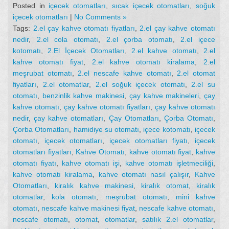
Posted in
içecek otomatları
,
sıcak içecek otomatları
,
soğuk
içecek otomatları
|
No Comments »
Tags:
2.el çay kahve otomatı fiyatları
,
2.el çay kahve otomatı
nedir
,
2.el cola otomatı
,
2.el çorba otomatı
,
2.el içece
kotomatı
,
2.El İçecek Otomatları
,
2.el kahve otomatı
,
2.el
kahve otomatı fiyat
,
2.el kahve otomatı kiralama
,
2.el
meşrubat otomatı
,
2.el nescafe kahve otomatı
,
2.el otomat
fiyatları
,
2.el otomatlar
,
2.el soğuk içecek otomatı
,
2.el su
otomatı
,
benzinlik kahve makinesi
,
çay kahve makineleri
,
çay
kahve otomatı
,
çay kahve otomatı fiyatları
,
çay kahve otomatı
nedir
,
çay kahve otomatları
,
Çay Otomatları
,
Çorba Otomatı
,
Çorba Otomatları
,
hamidiye su otomatı
,
içece kotomatı
,
içecek
otomatı
,
içecek otomatları
,
içecek otomatları fiyatı
,
içecek
otomatları fiyatları
,
Kahve Otomatı
,
kahve otomatı fiyat
,
kahve
otomatı fiyatı
,
kahve otomatı işi
,
kahve otomatı işletmeciliği
,
kahve otomatı kiralama
,
kahve otomatı nasıl çalışır
,
Kahve
Otomatları
,
kiralık kahve makinesi
,
kiralık otomat
,
kiralık
otomatlar
,
kola otomatı
,
meşrubat otomatı
,
mini kahve
otomatı
,
nescafe kahve makinesi fiyat
,
nescafe kahve otomatı
,
nescafe otomatı
,
otomat
,
otomatlar
,
satılık 2.el otomatlar
,