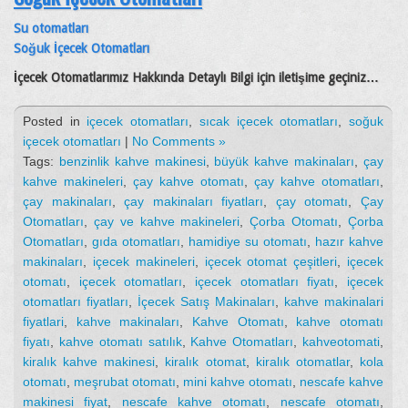
Su otomatları
Soğuk İçecek Otomatları
İçecek Otomatlarımız Hakkında Detaylı Bilgi için iletişime geçiniz…
Posted in
içecek otomatları
,
sıcak içecek otomatları
,
soğuk
içecek otomatları
|
No Comments »
Tags:
benzinlik kahve makinesi
,
büyük kahve makinaları
,
çay
kahve makineleri
,
çay kahve otomatı
,
çay kahve otomatları
,
çay makinaları
,
çay makinaları fiyatları
,
çay otomatı
,
Çay
Otomatları
,
çay ve kahve makineleri
,
Çorba Otomatı
,
Çorba
Otomatları
,
gıda otomatları
,
hamidiye su otomatı
,
hazır kahve
makinaları
,
içecek makineleri
,
içecek otomat çeşitleri
,
içecek
otomatı
,
içecek otomatları
,
içecek otomatları fiyatı
,
içecek
otomatları fiyatları
,
İçecek Satış Makinaları
,
kahve makinalari
fiyatlari
,
kahve makinaları
,
Kahve Otomatı
,
kahve otomatı
fiyatı
,
kahve otomatı satılık
,
Kahve Otomatları
,
kahveotomati
,
kiralık kahve makinesi
,
kiralık otomat
,
kiralık otomatlar
,
kola
otomatı
,
meşrubat otomatı
,
mini kahve otomatı
,
nescafe kahve
makinesi fiyat
,
nescafe kahve otomatı
,
nescafe otomatı
,