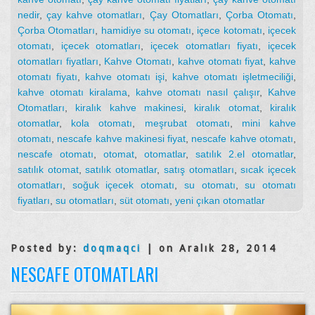
nedir
,
çay kahve otomatları
,
Çay Otomatları
,
Çorba Otomatı
,
Çorba Otomatları
,
hamidiye su otomatı
,
içece kotomatı
,
içecek
otomatı
,
içecek otomatları
,
içecek otomatları fiyatı
,
içecek
otomatları fiyatları
,
Kahve Otomatı
,
kahve otomatı fiyat
,
kahve
otomatı fiyatı
,
kahve otomatı işi
,
kahve otomatı işletmeciliği
,
kahve otomatı kiralama
,
kahve otomatı nasıl çalışır
,
Kahve
Otomatları
,
kiralık kahve makinesi
,
kiralık otomat
,
kiralık
otomatlar
,
kola otomatı
,
meşrubat otomatı
,
mini kahve
otomatı
,
nescafe kahve makinesi fiyat
,
nescafe kahve otomatı
,
nescafe otomatı
,
otomat
,
otomatlar
,
satılık 2.el otomatlar
,
satılık otomat
,
satılık otomatlar
,
satış otomatları
,
sıcak içecek
otomatları
,
soğuk içecek otomatı
,
su otomatı
,
su otomatı
fiyatları
,
su otomatları
,
süt otomatı
,
yeni çıkan otomatlar
Posted by:
doqmaqci
| on Aralık 28, 2014
NESCAFE OTOMATLARI