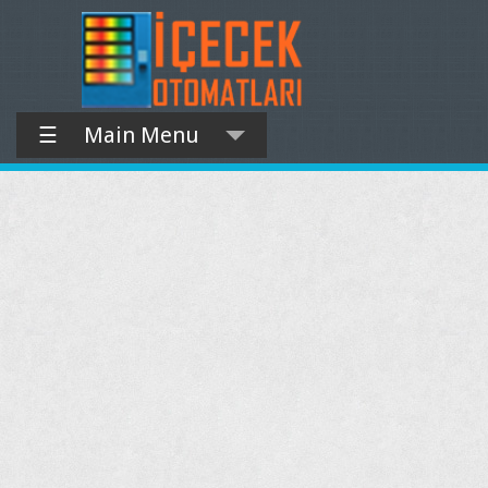
☰
Main Menu