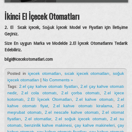
İkinci El İçecek Otomatları
2. El Sıcak içecek, Soğuk İçecek Model ve Fiyatları için İletişime
Geçiniz.
Size En uygun Marka ve Modelde 2.El İçecek Otomatlarını Tedarik
Edebiliriz.
bilgi@icecekotomatlari.com
Posted in
içecek otomatları
,
sıcak içecek otomatları
,
soğuk
içecek otomatları
|
No Comments »
Tags:
2.el çay kahve otomatı fiyatları
,
2.el çay kahve otomatı
nedir
,
2.el cola otomatı
,
2.el çorba otomatı
,
2.el içece
kotomatı
,
2.El İçecek Otomatları
,
2.el kahve otomatı
,
2.el
kahve otomatı fiyat
,
2.el kahve otomatı kiralama
,
2.el
meşrubat otomatı
,
2.el nescafe kahve otomatı
,
2.el otomat
fiyatları
,
2.el otomatlar
,
2.el soğuk içecek otomatı
,
2.el su
otomatı
,
benzinlik kahve makinesi
,
çay kahve makineleri
,
çay
kahve otomatı
,
çay kahve otomatı fiyatları
,
çay kahve otomatı