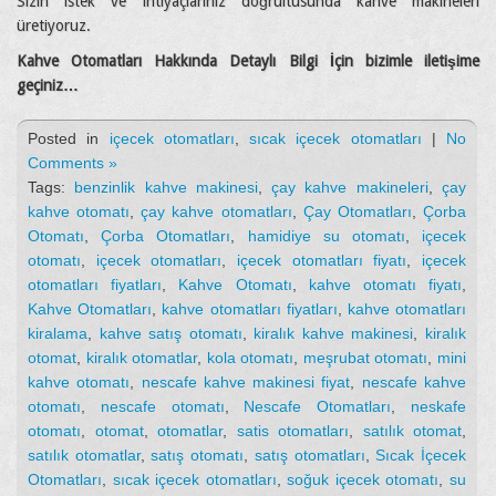
Sizin istek ve ihtiyaçlarınız doğrultusunda kahve makineleri
üretiyoruz.
Kahve Otomatları Hakkında Detaylı Bilgi İçin bizimle iletişime
geçiniz…
Posted in
içecek otomatları
,
sıcak içecek otomatları
|
No
Comments »
Tags:
benzinlik kahve makinesi
,
çay kahve makineleri
,
çay
kahve otomatı
,
çay kahve otomatları
,
Çay Otomatları
,
Çorba
Otomatı
,
Çorba Otomatları
,
hamidiye su otomatı
,
içecek
otomatı
,
içecek otomatları
,
içecek otomatları fiyatı
,
içecek
otomatları fiyatları
,
Kahve Otomatı
,
kahve otomatı fiyatı
,
Kahve Otomatları
,
kahve otomatları fiyatları
,
kahve otomatları
kiralama
,
kahve satış otomatı
,
kiralık kahve makinesi
,
kiralık
otomat
,
kiralık otomatlar
,
kola otomatı
,
meşrubat otomatı
,
mini
kahve otomatı
,
nescafe kahve makinesi fiyat
,
nescafe kahve
otomatı
,
nescafe otomatı
,
Nescafe Otomatları
,
neskafe
otomatı
,
otomat
,
otomatlar
,
satis otomatları
,
satılık otomat
,
satılık otomatlar
,
satış otomatı
,
satış otomatları
,
Sıcak İçecek
Otomatları
,
sıcak içecek otomatları
,
soğuk içecek otomatı
,
su