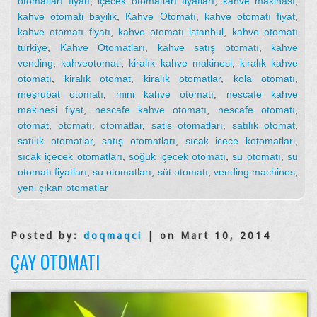
otomatları fiyatı
,
içecek otomatları fiyatları
,
kahve makinası
,
kahve otomati bayilik
,
Kahve Otomatı
,
kahve otomatı fiyat
,
kahve otomatı fiyatı
,
kahve otomatı istanbul
,
kahve otomatı
türkiye
,
Kahve Otomatları
,
kahve satış otomatı
,
kahve
vending
,
kahveotomati
,
kiralık kahve makinesi
,
kiralık kahve
otomatı
,
kiralık otomat
,
kiralık otomatlar
,
kola otomatı
,
meşrubat otomatı
,
mini kahve otomatı
,
nescafe kahve
makinesi fiyat
,
nescafe kahve otomatı
,
nescafe otomatı
,
otomat
,
otomatı
,
otomatlar
,
satis otomatları
,
satılık otomat
,
satılık otomatlar
,
satış otomatları
,
sıcak icece kotomatlari
,
sıcak içecek otomatları
,
soğuk içecek otomatı
,
su otomatı
,
su
otomatı fiyatları
,
su otomatları
,
süt otomatı
,
vending machines
,
yeni çıkan otomatlar
Posted by:
doqmaqci
| on Mart 10, 2014
ÇAY OTOMATI