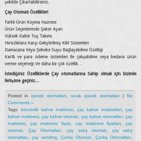
şekilde Çıkartabilirsiniz.
Çay Otomatı Özellikleri
Farklı Ürün Koyma Haznesi
Ürün Seçimlerinde Şeker Ayarı
Yüksek Kalite Tuş Takımı
Hırsızlıklara Karşı Geliştirilmiş Kilit Sistemleri
Damacana Veya Şebeke Suyu Bağlayabilme Özelliği
Kartlı ve para ödeme sistemleri ile çalışabilme veya bedava ürün
verme seçeneği Ve daha bir çok özellik…
İstediğiniz Özelliklerde Çay otomatlarına Sahip olmak için bizimle
iletişime geçiniz…
Posted in
içecek otomatları
,
sıcak içecek otomatları
|
No
Comments »
Tags:
benzinlik kahve makinesi
,
çay kahve makineleri
,
çay
kahve makinesi
,
çay kahve otomatı
,
çay kahve otomatları
,
çay
makinesi
,
çay makinesi fiyatı
,
cay makinesi fiyatlari
,
çay
otomatı
,
Çay Otomatları
,
çay satış otomatı
,
çay satış
otomatları
,
çay vending
,
Çorba Otomatı
,
Çorba Otomatları
,