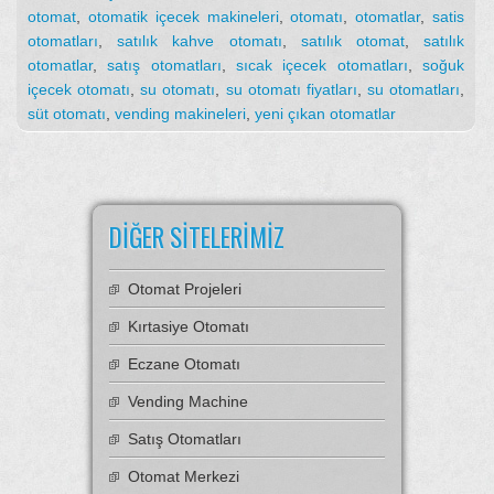
otomat
,
otomatik içecek makineleri
,
otomatı
,
otomatlar
,
satis
otomatları
,
satılık kahve otomatı
,
satılık otomat
,
satılık
otomatlar
,
satış otomatları
,
sıcak içecek otomatları
,
soğuk
içecek otomatı
,
su otomatı
,
su otomatı fiyatları
,
su otomatları
,
süt otomatı
,
vending makineleri
,
yeni çıkan otomatlar
DIĞER SITELERIMIZ
Otomat Projeleri
Kırtasiye Otomatı
Eczane Otomatı
Vending Machine
Satış Otomatları
Otomat Merkezi