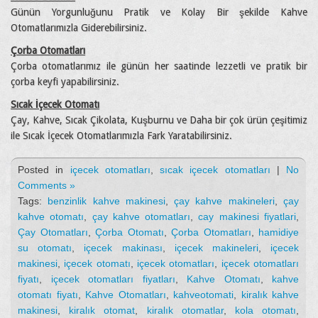
Günün Yorgunluğunu Pratik ve Kolay Bir şekilde Kahve
Otomatlarımızla Giderebilirsiniz.
Çorba Otomatları
Çorba otomatlarımız ile günün her saatinde lezzetli ve pratik bir
çorba keyfi yapabilirsiniz.
Sıcak İçecek Otomatı
Çay, Kahve, Sıcak Çikolata, Kuşburnu ve Daha bir çok ürün çeşitimiz
ile Sıcak İçecek Otomatlarımızla Fark Yaratabilirsiniz.
Posted in
içecek otomatları
,
sıcak içecek otomatları
|
No
Comments »
Tags:
benzinlik kahve makinesi
,
çay kahve makineleri
,
çay
kahve otomatı
,
çay kahve otomatları
,
cay makinesi fiyatlari
,
Çay Otomatları
,
Çorba Otomatı
,
Çorba Otomatları
,
hamidiye
su otomatı
,
içecek makinası
,
içecek makineleri
,
içecek
makinesi
,
içecek otomatı
,
içecek otomatları
,
içecek otomatları
fiyatı
,
içecek otomatları fiyatları
,
Kahve Otomatı
,
kahve
otomatı fiyatı
,
Kahve Otomatları
,
kahveotomati
,
kiralık kahve
makinesi
,
kiralık otomat
,
kiralık otomatlar
,
kola otomatı
,