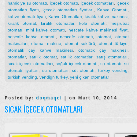
hamidiye su otomatı
,
içecek otomatı
,
içecek otomatları
,
içecek
otomatları fiyatı
,
içecek otomatları fiyatları
,
Kahve Otomatı
,
kahve otomatı fiyatı
,
Kahve Otomatları
,
kiralık kahve makinesi
,
kiralık otomat
,
kiralık otomatlar
,
kola otomatı
,
meşrubat
otomatı
,
mini kahve otomatı
,
nescafe kahve makinesi fiyat
,
nescafe kahve otomatı
,
nescafe otomatı
,
otomat
,
otomat
makinalari
,
otomat makine
,
otomat sektörü
,
otomat türkiye
,
otomatik çay kahve makinesi
,
otomatik çay makinesi
,
otomatlar
,
satılık otomat
,
satılık otomatlar
,
satış otomatları
,
sıcak içecek otomatları
,
soğuk içecek otomatı
,
su otomatı
,
su
otomatı fiyatları
,
su otomatları
,
süt otomatı
,
turkey vending
,
turkish vending
,
vendign turkey
,
yeni çıkan otomatlar
Posted by:
doqmaqci
| on Mart 10, 2014
SICAK İÇECEK OTOMATLARI