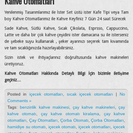
Kahve Otomatları
Yenilenmiş Tasarımlarımız ile İster Set üstü ister Kafe Tipi veya Tam
boy Kahve Otomatlarımız ile Kahve Keyfiniz 7 Gün 24 saat Sürecek
Sade Kahve, Sütlü Kahve, Sıcak Çikolata, Esprsso, Cappuccino,
Latte ve daha bir çok kahve çeşidini ister damacana su ile isterseniz
de şebeke suyu kullanarak , şeker ayarınızı seçerek tam kıvamında
ve tam sıcaklığınızda hazırlayabilirsiniz.
Sizin istek ve ihtiyaçlarınız doğrultusunda kahve makineleri
üretiyoruz.
Kahve Otomatları Hakkında Detaylı Bilgi İçin bizimle iletişime
geçiniz…
Posted in
içecek otomatları
,
sıcak içecek otomatları
|
No
Comments »
Tags:
benzinlik kahve makinesi
,
çay kahve makineleri
,
çay
kahve otomatı
,
çay kahve otomatı kiralama
,
çay kahve
otomatları
,
Çay Otomatları
,
Çorba Otomatı
,
Çorba Otomatları
,
hamidiye su otomatı
,
içecek otomatı
,
içecek otomatları
,
içecek