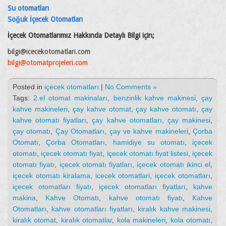
Su otomatları
Soğuk İçecek Otomatları
İçecek Otomatlarımız Hakkında Detaylı Bilgi için;
bilgi@icecekotomatlari.com
bilgi@otomatprojeleri.com
Posted in
içecek otomatları
|
No Comments »
Tags:
2.el otomat makinaları
,
benzinlik kahve makinesi
,
çay
kahve makineleri
,
çay kahve otomat
,
çay kahve otomatı
,
çay
kahve otomatı fiyatları
,
çay kahve otomatları
,
çay makinesi
,
çay otomatı
,
Çay Otomatları
,
çay ve kahve makineleri
,
Çorba
Otomatı
,
Çorba Otomatları
,
hamidiye su otomatı
,
içecek
otomatı
,
içecek otomatı fiyat
,
içecek otomatı fiyat listesi
,
içecek
otomatı fiyatı
,
içecek otomatı fiyatları
,
içecek otomatı ikinci el
,
içecek otomatı kiralama
,
icecek otomatlari
,
içecek otomatları
,
içecek otomatları fiyatı
,
içecek otomatları fiyatları
,
kahve
makina
,
Kahve Otomatı
,
kahve otomatı fiyatı
,
Kahve
Otomatları
,
kahve otomatları fiyatları
,
kiralık kahve makinesi
,
kiralık otomat
,
kiralık otomatlar
,
kola makineleri
,
kola otomatı
,