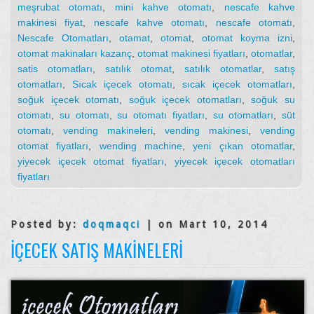
meşrubat otomatı
,
mini kahve otomatı
,
nescafe kahve
makinesi fiyat
,
nescafe kahve otomatı
,
nescafe otomatı
,
Nescafe Otomatları
,
otamat
,
otomat
,
otomat koyma izni
,
otomat makinaları kazanç
,
otomat makinesi fiyatları
,
otomatlar
,
satis otomatları
,
satılık otomat
,
satılık otomatlar
,
satış
otomatları
,
Sıcak içecek otomatı
,
sıcak içecek otomatları
,
soğuk içecek otomatı
,
soğuk içecek otomatları
,
soğuk su
otomatı
,
su otomatı
,
su otomatı fiyatları
,
su otomatları
,
süt
otomatı
,
vending makineleri
,
vending makinesi
,
vending
otomat fiyatları
,
wending machine
,
yeni çıkan otomatlar
,
yiyecek içecek otomat fiyatları
,
yiyecek içecek otomatları
fiyatları
Posted by:
doqmaqci
| on Mart 10, 2014
İÇECEK SATIŞ MAKINELERI