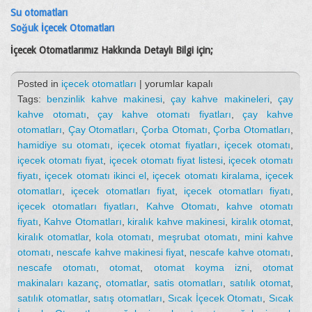
Su otomatları
Soğuk İçecek Otomatları
İçecek Otomatlarımız Hakkında Detaylı Bilgi için;
İçecek
Posted in
içecek otomatları
|
yorumlar kapalı
Otomatları
Tags:
benzinlik kahve makinesi
,
çay kahve makineleri
,
çay
için
kahve otomatı
,
çay kahve otomatı fiyatları
,
çay kahve
otomatları
,
Çay Otomatları
,
Çorba Otomatı
,
Çorba Otomatları
,
hamidiye su otomatı
,
içecek otomat fiyatları
,
içecek otomatı
,
içecek otomatı fiyat
,
içecek otomatı fiyat listesi
,
içecek otomatı
fiyatı
,
içecek otomatı ikinci el
,
içecek otomatı kiralama
,
içecek
otomatları
,
içecek otomatları fiyat
,
içecek otomatları fiyatı
,
içecek otomatları fiyatları
,
Kahve Otomatı
,
kahve otomatı
fiyatı
,
Kahve Otomatları
,
kiralık kahve makinesi
,
kiralık otomat
,
kiralık otomatlar
,
kola otomatı
,
meşrubat otomatı
,
mini kahve
otomatı
,
nescafe kahve makinesi fiyat
,
nescafe kahve otomatı
,
nescafe otomatı
,
otomat
,
otomat koyma izni
,
otomat
makinaları kazanç
,
otomatlar
,
satis otomatları
,
satılık otomat
,
satılık otomatlar
,
satış otomatları
,
Sıcak İçecek Otomatı
,
Sıcak