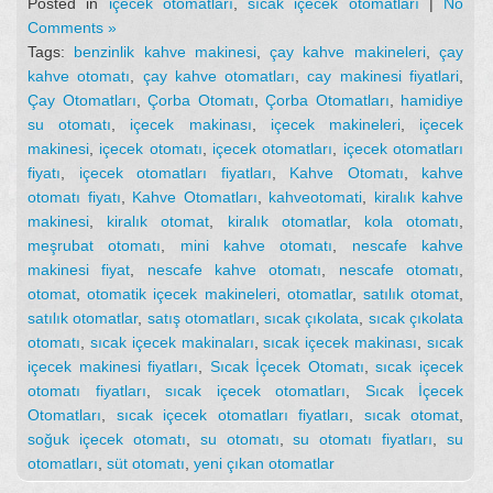
Posted in
içecek otomatları
,
sıcak içecek otomatları
|
No
Comments »
Tags:
benzinlik kahve makinesi
,
çay kahve makineleri
,
çay
kahve otomatı
,
çay kahve otomatları
,
cay makinesi fiyatlari
,
Çay Otomatları
,
Çorba Otomatı
,
Çorba Otomatları
,
hamidiye
su otomatı
,
içecek makinası
,
içecek makineleri
,
içecek
makinesi
,
içecek otomatı
,
içecek otomatları
,
içecek otomatları
fiyatı
,
içecek otomatları fiyatları
,
Kahve Otomatı
,
kahve
otomatı fiyatı
,
Kahve Otomatları
,
kahveotomati
,
kiralık kahve
makinesi
,
kiralık otomat
,
kiralık otomatlar
,
kola otomatı
,
meşrubat otomatı
,
mini kahve otomatı
,
nescafe kahve
makinesi fiyat
,
nescafe kahve otomatı
,
nescafe otomatı
,
otomat
,
otomatik içecek makineleri
,
otomatlar
,
satılık otomat
,
satılık otomatlar
,
satış otomatları
,
sıcak çıkolata
,
sıcak çıkolata
otomatı
,
sıcak içecek makinaları
,
sıcak içecek makinası
,
sıcak
içecek makinesi fiyatları
,
Sıcak İçecek Otomatı
,
sıcak içecek
otomatı fiyatları
,
sıcak içecek otomatları
,
Sıcak İçecek
Otomatları
,
sıcak içecek otomatları fiyatları
,
sıcak otomat
,
soğuk içecek otomatı
,
su otomatı
,
su otomatı fiyatları
,
su
otomatları
,
süt otomatı
,
yeni çıkan otomatlar