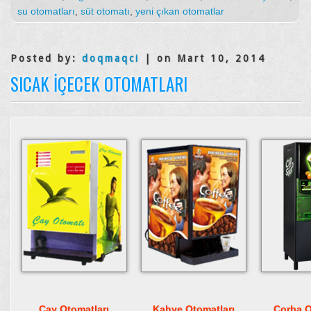
su otomatları
,
süt otomatı
,
yeni çıkan otomatlar
Posted by:
doqmaqci
| on Mart 10, 2014
SICAK İÇECEK OTOMATLARI
Çay Otomatları
Kahve Otomatları
Çorba O