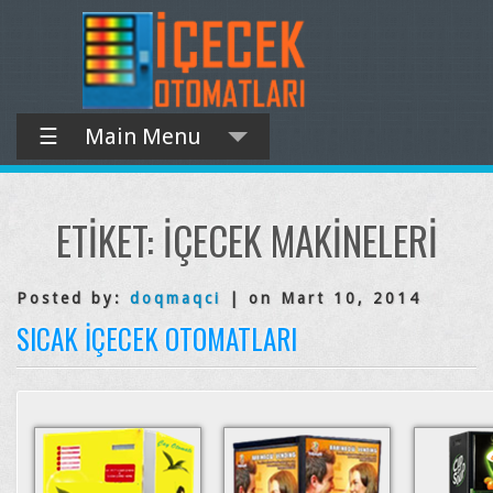
☰
Main Menu
ETIKET:
IÇECEK MAKINELERI
Posted by:
doqmaqci
| on Mart 10, 2014
SICAK İÇECEK OTOMATLARI