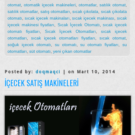
otomat
,
otomatik içecek makineleri
,
otomatlar
,
satılık otomat
,
satılık otomatlar
,
satış otomatları
,
sıcak çıkolata
,
sıcak çıkolata
otomatı
,
sıcak içecek makinaları
,
sıcak içecek makinası
,
sıcak
içecek makinesi fiyatları
,
Sıcak İçecek Otomatı
,
sıcak içecek
otomatı fiyatları
,
Sıcak İçecek Otomatları
,
sıcak içecek
otomatları
,
sıcak içecek otomatları fiyatları
,
sıcak otomat
,
soğuk içecek otomatı
,
su otomatı
,
su otomatı fiyatları
,
su
otomatları
,
süt otomatı
,
yeni çıkan otomatlar
Posted by:
doqmaqci
| on Mart 10, 2014
İÇECEK SATIŞ MAKINELERI