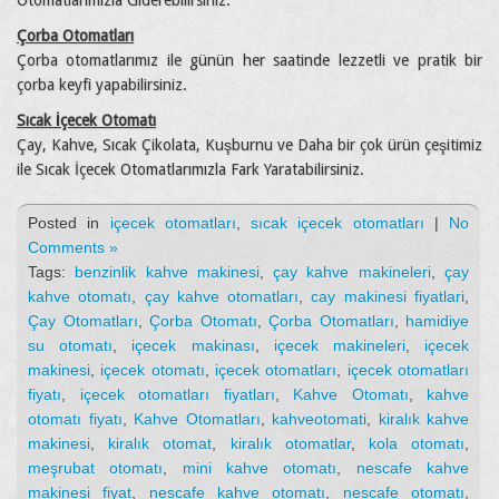
Otomatlarımızla Giderebilirsiniz.
Çorba Otomatları
Çorba otomatlarımız ile günün her saatinde lezzetli ve pratik bir
çorba keyfi yapabilirsiniz.
Sıcak İçecek Otomatı
Çay, Kahve, Sıcak Çikolata, Kuşburnu ve Daha bir çok ürün çeşitimiz
ile Sıcak İçecek Otomatlarımızla Fark Yaratabilirsiniz.
Posted in
içecek otomatları
,
sıcak içecek otomatları
|
No
Comments »
Tags:
benzinlik kahve makinesi
,
çay kahve makineleri
,
çay
kahve otomatı
,
çay kahve otomatları
,
cay makinesi fiyatlari
,
Çay Otomatları
,
Çorba Otomatı
,
Çorba Otomatları
,
hamidiye
su otomatı
,
içecek makinası
,
içecek makineleri
,
içecek
makinesi
,
içecek otomatı
,
içecek otomatları
,
içecek otomatları
fiyatı
,
içecek otomatları fiyatları
,
Kahve Otomatı
,
kahve
otomatı fiyatı
,
Kahve Otomatları
,
kahveotomati
,
kiralık kahve
makinesi
,
kiralık otomat
,
kiralık otomatlar
,
kola otomatı
,
meşrubat otomatı
,
mini kahve otomatı
,
nescafe kahve
makinesi fiyat
,
nescafe kahve otomatı
,
nescafe otomatı
,