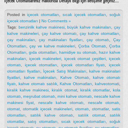
İçecek Otomatlarımız Hakkında Detaylı Bilgi için iletişime geçiniz…
Posted in
içecek otomatları
,
sıcak içecek otomatları
,
soğuk
içecek otomatları
|
No Comments »
Tags:
benzinlik kahve makinesi
,
büyük kahve makinaları
,
çay
kahve makineleri
,
çay kahve otomatı
,
çay kahve otomatları
,
çay makinaları
,
çay makinaları fiyatları
,
çay otomatı
,
Çay
Otomatları
,
çay ve kahve makineleri
,
Çorba Otomatı
,
Çorba
Otomatları
,
gıda otomatları
,
hamidiye su otomatı
,
hazır kahve
makinaları
,
içecek makineleri
,
içecek otomat çeşitleri
,
içecek
otomatı
,
içecek otomatları
,
içecek otomatları fiyatı
,
içecek
otomatları fiyatları
,
İçecek Satış Makinaları
,
kahve makinalari
fiyatlari
,
kahve makinaları
,
Kahve Otomatı
,
kahve otomatı
fiyatı
,
kahve otomatı satılık
,
Kahve Otomatları
,
kahveotomati
,
kiralık kahve makinesi
,
kiralık otomat
,
kiralık otomatlar
,
kola
otomatı
,
meşrubat otomatı
,
mini kahve otomatı
,
nescafe kahve
makinesi fiyat
,
nescafe kahve otomatı
,
nescafe otomatı
,
otomat
,
otomatik içecek makineleri
,
otomatı
,
otomatlar
,
satis
otomatları
,
satılık kahve otomatı
,
satılık otomat
,
satılık
otomatlar
,
satış otomatları
,
sıcak içecek otomatları
,
soğuk
içecek otomatı
,
su otomatı
,
su otomatı fiyatları
,
su otomatları
,