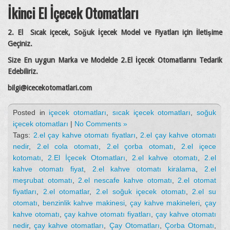
İkinci El İçecek Otomatları
2. El Sıcak içecek, Soğuk İçecek Model ve Fiyatları için İletişime
Geçiniz.
Size En uygun Marka ve Modelde 2.El İçecek Otomatlarını Tedarik
Edebiliriz.
bilgi@icecekotomatlari.com
Posted in
içecek otomatları
,
sıcak içecek otomatları
,
soğuk
içecek otomatları
|
No Comments »
Tags:
2.el çay kahve otomatı fiyatları
,
2.el çay kahve otomatı
nedir
,
2.el cola otomatı
,
2.el çorba otomatı
,
2.el içece
kotomatı
,
2.El İçecek Otomatları
,
2.el kahve otomatı
,
2.el
kahve otomatı fiyat
,
2.el kahve otomatı kiralama
,
2.el
meşrubat otomatı
,
2.el nescafe kahve otomatı
,
2.el otomat
fiyatları
,
2.el otomatlar
,
2.el soğuk içecek otomatı
,
2.el su
otomatı
,
benzinlik kahve makinesi
,
çay kahve makineleri
,
çay
kahve otomatı
,
çay kahve otomatı fiyatları
,
çay kahve otomatı
nedir
,
çay kahve otomatları
,
Çay Otomatları
,
Çorba Otomatı
,