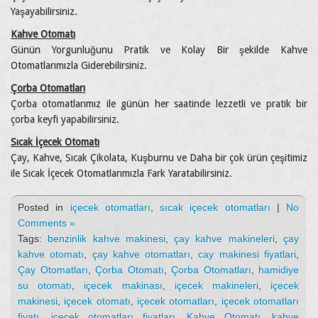
Yaşayabilirsiniz.
Kahve Otomatı
Günün Yorgunluğunu Pratik ve Kolay Bir şekilde Kahve
Otomatlarımızla Giderebilirsiniz.
Çorba Otomatları
Çorba otomatlarımız ile günün her saatinde lezzetli ve pratik bir
çorba keyfi yapabilirsiniz.
Sıcak İçecek Otomatı
Çay, Kahve, Sıcak Çikolata, Kuşburnu ve Daha bir çok ürün çeşitimiz
ile Sıcak İçecek Otomatlarımızla Fark Yaratabilirsiniz.
Posted in
içecek otomatları
,
sıcak içecek otomatları
|
No
Comments »
Tags:
benzinlik kahve makinesi
,
çay kahve makineleri
,
çay
kahve otomatı
,
çay kahve otomatları
,
cay makinesi fiyatlari
,
Çay Otomatları
,
Çorba Otomatı
,
Çorba Otomatları
,
hamidiye
su otomatı
,
içecek makinası
,
içecek makineleri
,
içecek
makinesi
,
içecek otomatı
,
içecek otomatları
,
içecek otomatları
fiyatı
,
içecek otomatları fiyatları
,
Kahve Otomatı
,
kahve