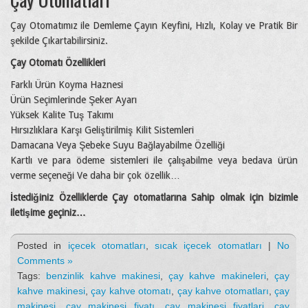
Çay Otomatımız ile Demleme Çayın Keyfini, Hızlı, Kolay ve Pratik Bir
şekilde Çıkartabilirsiniz.
Çay Otomatı Özellikleri
Farklı Ürün Koyma Haznesi
Ürün Seçimlerinde Şeker Ayarı
Yüksek Kalite Tuş Takımı
Hırsızlıklara Karşı Geliştirilmiş Kilit Sistemleri
Damacana Veya Şebeke Suyu Bağlayabilme Özelliği
Kartlı ve para ödeme sistemleri ile çalışabilme veya bedava ürün
verme seçeneği Ve daha bir çok özellik…
İstediğiniz Özelliklerde Çay otomatlarına Sahip olmak için bizimle
iletişime geçiniz…
Posted in
içecek otomatları
,
sıcak içecek otomatları
|
No
Comments »
Tags:
benzinlik kahve makinesi
,
çay kahve makineleri
,
çay
kahve makinesi
,
çay kahve otomatı
,
çay kahve otomatları
,
çay
makinesi
,
çay makinesi fiyatı
,
cay makinesi fiyatlari
,
çay