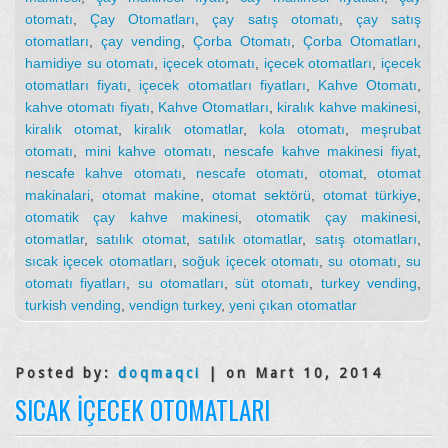
otomatı
,
Çay Otomatları
,
çay satış otomatı
,
çay satış
otomatları
,
çay vending
,
Çorba Otomatı
,
Çorba Otomatları
,
hamidiye su otomatı
,
içecek otomatı
,
içecek otomatları
,
içecek
otomatları fiyatı
,
içecek otomatları fiyatları
,
Kahve Otomatı
,
kahve otomatı fiyatı
,
Kahve Otomatları
,
kiralık kahve makinesi
,
kiralık otomat
,
kiralık otomatlar
,
kola otomatı
,
meşrubat
otomatı
,
mini kahve otomatı
,
nescafe kahve makinesi fiyat
,
nescafe kahve otomatı
,
nescafe otomatı
,
otomat
,
otomat
makinalari
,
otomat makine
,
otomat sektörü
,
otomat türkiye
,
otomatik çay kahve makinesi
,
otomatik çay makinesi
,
otomatlar
,
satılık otomat
,
satılık otomatlar
,
satış otomatları
,
sıcak içecek otomatları
,
soğuk içecek otomatı
,
su otomatı
,
su
otomatı fiyatları
,
su otomatları
,
süt otomatı
,
turkey vending
,
turkish vending
,
vendign turkey
,
yeni çıkan otomatlar
Posted by:
doqmaqci
| on Mart 10, 2014
SICAK İÇECEK OTOMATLARI