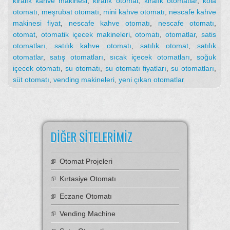
kiralık kahve makinesi
,
kiralık otomat
,
kiralık otomatlar
,
kola
otomatı
,
meşrubat otomatı
,
mini kahve otomatı
,
nescafe kahve
makinesi fiyat
,
nescafe kahve otomatı
,
nescafe otomatı
,
otomat
,
otomatik içecek makineleri
,
otomatı
,
otomatlar
,
satis
otomatları
,
satılık kahve otomatı
,
satılık otomat
,
satılık
otomatlar
,
satış otomatları
,
sıcak içecek otomatları
,
soğuk
içecek otomatı
,
su otomatı
,
su otomatı fiyatları
,
su otomatları
,
süt otomatı
,
vending makineleri
,
yeni çıkan otomatlar
DIĞER SITELERIMIZ
Otomat Projeleri
Kırtasiye Otomatı
Eczane Otomatı
Vending Machine