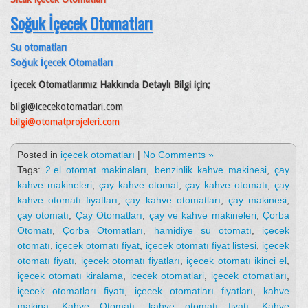
Soğuk İçecek Otomatları
Su otomatları
Soğuk İçecek Otomatları
İçecek Otomatlarımız Hakkında Detaylı Bilgi için;
bilgi@icecekotomatlari.com
bilgi@otomatprojeleri.com
Posted in
içecek otomatları
|
No Comments »
Tags:
2.el otomat makinaları
,
benzinlik kahve makinesi
,
çay
kahve makineleri
,
çay kahve otomat
,
çay kahve otomatı
,
çay
kahve otomatı fiyatları
,
çay kahve otomatları
,
çay makinesi
,
çay otomatı
,
Çay Otomatları
,
çay ve kahve makineleri
,
Çorba
Otomatı
,
Çorba Otomatları
,
hamidiye su otomatı
,
içecek
otomatı
,
içecek otomatı fiyat
,
içecek otomatı fiyat listesi
,
içecek
otomatı fiyatı
,
içecek otomatı fiyatları
,
içecek otomatı ikinci el
,
içecek otomatı kiralama
,
icecek otomatlari
,
içecek otomatları
,
içecek otomatları fiyatı
,
içecek otomatları fiyatları
,
kahve
makina
,
Kahve Otomatı
,
kahve otomatı fiyatı
,
Kahve