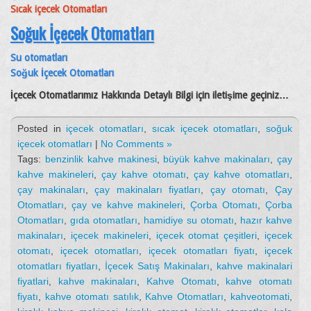
Sıcak içecek Otomatları
Soğuk İçecek Otomatları
Su otomatları
Soğuk İçecek Otomatları
İçecek Otomatlarımız Hakkında Detaylı Bilgi için iletişime geçiniz…
Posted in
içecek otomatları
,
sıcak içecek otomatları
,
soğuk
içecek otomatları
|
No Comments »
Tags:
benzinlik kahve makinesi
,
büyük kahve makinaları
,
çay
kahve makineleri
,
çay kahve otomatı
,
çay kahve otomatları
,
çay makinaları
,
çay makinaları fiyatları
,
çay otomatı
,
Çay
Otomatları
,
çay ve kahve makineleri
,
Çorba Otomatı
,
Çorba
Otomatları
,
gıda otomatları
,
hamidiye su otomatı
,
hazır kahve
makinaları
,
içecek makineleri
,
içecek otomat çeşitleri
,
içecek
otomatı
,
içecek otomatları
,
içecek otomatları fiyatı
,
içecek
otomatları fiyatları
,
İçecek Satış Makinaları
,
kahve makinalari
fiyatlari
,
kahve makinaları
,
Kahve Otomatı
,
kahve otomatı
fiyatı
,
kahve otomatı satılık
,
Kahve Otomatları
,
kahveotomati
,