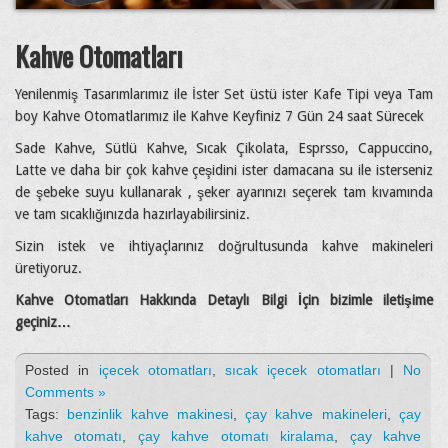
Kahve Otomatları
Yenilenmiş Tasarımlarımız ile İster Set üstü ister Kafe Tipi veya Tam
boy Kahve Otomatlarımız ile Kahve Keyfiniz 7 Gün 24 saat Sürecek
Sade Kahve, Sütlü Kahve, Sıcak Çikolata, Esprsso, Cappuccino,
Latte ve daha bir çok kahve çeşidini ister damacana su ile isterseniz
de şebeke suyu kullanarak , şeker ayarınızı seçerek tam kıvamında
ve tam sıcaklığınızda hazırlayabilirsiniz.
Sizin istek ve ihtiyaçlarınız doğrultusunda kahve makineleri
üretiyoruz.
Kahve Otomatları Hakkında Detaylı Bilgi İçin bizimle iletişime
geçiniz…
Posted in
içecek otomatları
,
sıcak içecek otomatları
|
No
Comments »
Tags:
benzinlik kahve makinesi
,
çay kahve makineleri
,
çay
kahve otomatı
,
çay kahve otomatı kiralama
,
çay kahve