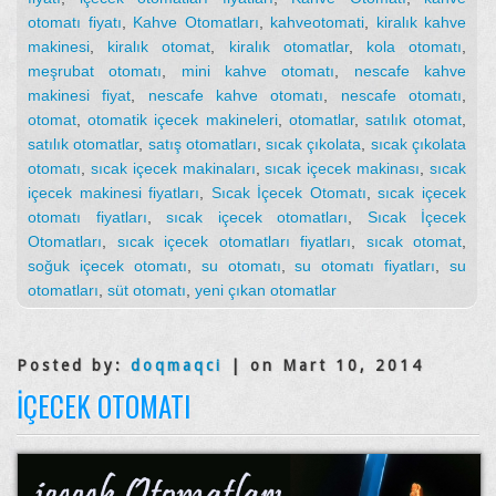
otomatı fiyatı
,
Kahve Otomatları
,
kahveotomati
,
kiralık kahve
makinesi
,
kiralık otomat
,
kiralık otomatlar
,
kola otomatı
,
meşrubat otomatı
,
mini kahve otomatı
,
nescafe kahve
makinesi fiyat
,
nescafe kahve otomatı
,
nescafe otomatı
,
otomat
,
otomatik içecek makineleri
,
otomatlar
,
satılık otomat
,
satılık otomatlar
,
satış otomatları
,
sıcak çıkolata
,
sıcak çıkolata
otomatı
,
sıcak içecek makinaları
,
sıcak içecek makinası
,
sıcak
içecek makinesi fiyatları
,
Sıcak İçecek Otomatı
,
sıcak içecek
otomatı fiyatları
,
sıcak içecek otomatları
,
Sıcak İçecek
Otomatları
,
sıcak içecek otomatları fiyatları
,
sıcak otomat
,
soğuk içecek otomatı
,
su otomatı
,
su otomatı fiyatları
,
su
otomatları
,
süt otomatı
,
yeni çıkan otomatlar
Posted by:
doqmaqci
| on Mart 10, 2014
İÇECEK OTOMATI