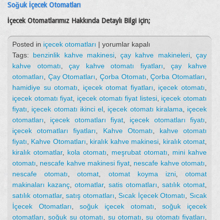
Soğuk İçecek Otomatları
İçecek Otomatlarımız Hakkında Detaylı Bilgi için;
İçecek
Posted in
içecek otomatları
|
yorumlar kapalı
Otomatları
Tags:
benzinlik kahve makinesi
,
çay kahve makineleri
,
çay
için
kahve otomatı
,
çay kahve otomatı fiyatları
,
çay kahve
otomatları
,
Çay Otomatları
,
Çorba Otomatı
,
Çorba Otomatları
,
hamidiye su otomatı
,
içecek otomat fiyatları
,
içecek otomatı
,
içecek otomatı fiyat
,
içecek otomatı fiyat listesi
,
içecek otomatı
fiyatı
,
içecek otomatı ikinci el
,
içecek otomatı kiralama
,
içecek
otomatları
,
içecek otomatları fiyat
,
içecek otomatları fiyatı
,
içecek otomatları fiyatları
,
Kahve Otomatı
,
kahve otomatı
fiyatı
,
Kahve Otomatları
,
kiralık kahve makinesi
,
kiralık otomat
,
kiralık otomatlar
,
kola otomatı
,
meşrubat otomatı
,
mini kahve
otomatı
,
nescafe kahve makinesi fiyat
,
nescafe kahve otomatı
,
nescafe otomatı
,
otomat
,
otomat koyma izni
,
otomat
makinaları kazanç
,
otomatlar
,
satis otomatları
,
satılık otomat
,
satılık otomatlar
,
satış otomatları
,
Sıcak İçecek Otomatı
,
Sıcak
İçecek Otomatları
,
soğuk içecek otomatı
,
soğuk içecek
otomatları
,
soğuk su otomatı
,
su otomatı
,
su otomatı fiyatları
,