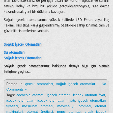
İster Kutu isterseniz de pet şişe olsun her türlü meşrubat ve suların
satışını kolay ve hızlı bir şekilde gerçekleştireceğiniz, size daima
kazandıracak yeni bir dükkana kavuşun.
Soğuk içecek otomatlarımız yüksek kalitede LED Ekran veya Tuş
Takımı, Hırsızlığa karşı güçlendirilmiş özelliklere sahip kırılmaz cam ve
güvenlik sistemlerine sahiptir.
Soğuk İçecek Otomatları
Su otomatları
Soğuk İçecek Otomatları
Soğuk içecek otomatlarımız hakkında detaylı bilgi için bizimle
iletişime geçiniz…
Posted in
içecek otomatları
,
soğuk içecek otomatları
|
No
Comments »
Tags:
cocacola otomatı
,
içecek otomatı
,
içecek otomatı fiyat
,
içecek otomatları
,
içecek otomatları fiyatı
,
içecek otomatları
fiyatları
,
meşrubat otomatı
,
meyvesuyu otomatı
,
otomat
makinalari
,
otomat üreticisi
,
pepsi otomatı
,
sıcak içecek