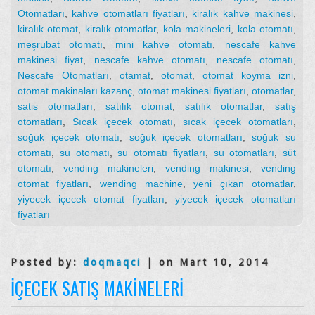
Otomatları
,
kahve otomatları fiyatları
,
kiralık kahve makinesi
,
kiralık otomat
,
kiralık otomatlar
,
kola makineleri
,
kola otomatı
,
meşrubat otomatı
,
mini kahve otomatı
,
nescafe kahve
makinesi fiyat
,
nescafe kahve otomatı
,
nescafe otomatı
,
Nescafe Otomatları
,
otamat
,
otomat
,
otomat koyma izni
,
otomat makinaları kazanç
,
otomat makinesi fiyatları
,
otomatlar
,
satis otomatları
,
satılık otomat
,
satılık otomatlar
,
satış
otomatları
,
Sıcak içecek otomatı
,
sıcak içecek otomatları
,
soğuk içecek otomatı
,
soğuk içecek otomatları
,
soğuk su
otomatı
,
su otomatı
,
su otomatı fiyatları
,
su otomatları
,
süt
otomatı
,
vending makineleri
,
vending makinesi
,
vending
otomat fiyatları
,
wending machine
,
yeni çıkan otomatlar
,
yiyecek içecek otomat fiyatları
,
yiyecek içecek otomatları
fiyatları
Posted by:
doqmaqci
| on Mart 10, 2014
İÇECEK SATIŞ MAKINELERI