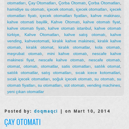
otomatları
,
Çay Otomatları
,
Çorba Otomatı
,
Çorba Otomatları
,
hamidiye su otomatı
,
içecek otomatı
,
içecek otomatları
,
içecek
otomatları fiyatı
,
içecek otomatları fiyatları
,
kahve makinası
,
kahve otomati bayilik
,
Kahve Otomatı
,
kahve otomatı fiyat
,
kahve otomatı fiyatı
,
kahve otomatı istanbul
,
kahve otomatı
türkiye
,
Kahve Otomatları
,
kahve satış otomatı
,
kahve
vending
,
kahveotomati
,
kiralık kahve makinesi
,
kiralık kahve
otomatı
,
kiralık otomat
,
kiralık otomatlar
,
kola otomatı
,
meşrubat otomatı
,
mini kahve otomatı
,
nescafe kahve
makinesi fiyat
,
nescafe kahve otomatı
,
nescafe otomatı
,
otomat
,
otomatı
,
otomatlar
,
satis otomatları
,
satılık otomat
,
satılık otomatlar
,
satış otomatları
,
sıcak icece kotomatlari
,
sıcak içecek otomatları
,
soğuk içecek otomatı
,
su otomatı
,
su
otomatı fiyatları
,
su otomatları
,
süt otomatı
,
vending machines
,
yeni çıkan otomatlar
Posted by:
doqmaqci
| on Mart 10, 2014
ÇAY OTOMATI