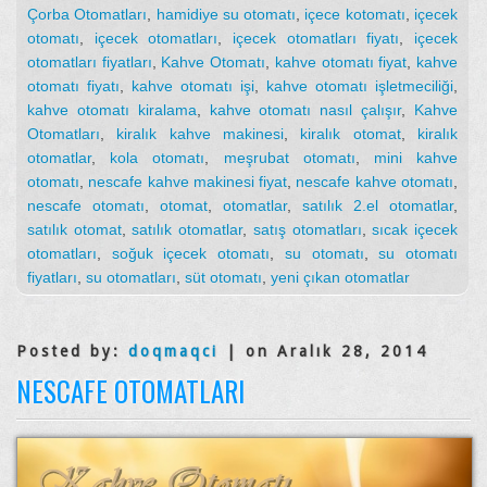
Çorba Otomatları
,
hamidiye su otomatı
,
içece kotomatı
,
içecek
otomatı
,
içecek otomatları
,
içecek otomatları fiyatı
,
içecek
otomatları fiyatları
,
Kahve Otomatı
,
kahve otomatı fiyat
,
kahve
otomatı fiyatı
,
kahve otomatı işi
,
kahve otomatı işletmeciliği
,
kahve otomatı kiralama
,
kahve otomatı nasıl çalışır
,
Kahve
Otomatları
,
kiralık kahve makinesi
,
kiralık otomat
,
kiralık
otomatlar
,
kola otomatı
,
meşrubat otomatı
,
mini kahve
otomatı
,
nescafe kahve makinesi fiyat
,
nescafe kahve otomatı
,
nescafe otomatı
,
otomat
,
otomatlar
,
satılık 2.el otomatlar
,
satılık otomat
,
satılık otomatlar
,
satış otomatları
,
sıcak içecek
otomatları
,
soğuk içecek otomatı
,
su otomatı
,
su otomatı
fiyatları
,
su otomatları
,
süt otomatı
,
yeni çıkan otomatlar
Posted by:
doqmaqci
| on Aralık 28, 2014
NESCAFE OTOMATLARI