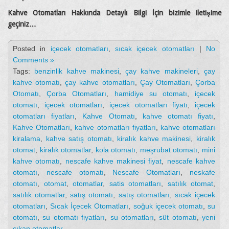
Kahve Otomatları Hakkında Detaylı Bilgi İçin bizimle iletişime
geçiniz…
Posted in
içecek otomatları
,
sıcak içecek otomatları
|
No
Comments »
Tags:
benzinlik kahve makinesi
,
çay kahve makineleri
,
çay
kahve otomatı
,
çay kahve otomatları
,
Çay Otomatları
,
Çorba
Otomatı
,
Çorba Otomatları
,
hamidiye su otomatı
,
içecek
otomatı
,
içecek otomatları
,
içecek otomatları fiyatı
,
içecek
otomatları fiyatları
,
Kahve Otomatı
,
kahve otomatı fiyatı
,
Kahve Otomatları
,
kahve otomatları fiyatları
,
kahve otomatları
kiralama
,
kahve satış otomatı
,
kiralık kahve makinesi
,
kiralık
otomat
,
kiralık otomatlar
,
kola otomatı
,
meşrubat otomatı
,
mini
kahve otomatı
,
nescafe kahve makinesi fiyat
,
nescafe kahve
otomatı
,
nescafe otomatı
,
Nescafe Otomatları
,
neskafe
otomatı
,
otomat
,
otomatlar
,
satis otomatları
,
satılık otomat
,
satılık otomatlar
,
satış otomatı
,
satış otomatları
,
sıcak içecek
otomatları
,
Sıcak İçecek Otomatları
,
soğuk içecek otomatı
,
su
otomatı
,
su otomatı fiyatları
,
su otomatları
,
süt otomatı
,
yeni
çıkan otomatlar