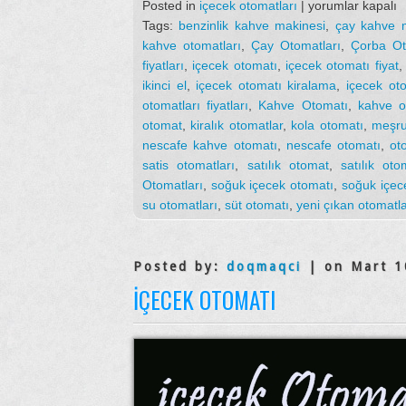
İçecek
Posted in
içecek otomatları
|
yorumlar kapalı
Otomatları
Tags:
benzinlik kahve makinesi
,
çay kahve m
için
kahve otomatları
,
Çay Otomatları
,
Çorba Ot
fiyatları
,
içecek otomatı
,
içecek otomatı fiyat
ikinci el
,
içecek otomatı kiralama
,
içecek oto
otomatları fiyatları
,
Kahve Otomatı
,
kahve ot
otomat
,
kiralık otomatlar
,
kola otomatı
,
meşru
nescafe kahve otomatı
,
nescafe otomatı
,
ot
satis otomatları
,
satılık otomat
,
satılık oto
Otomatları
,
soğuk içecek otomatı
,
soğuk içec
su otomatları
,
süt otomatı
,
yeni çıkan otomatl
Posted by:
doqmaqci
| on Mart 1
İÇECEK OTOMATI