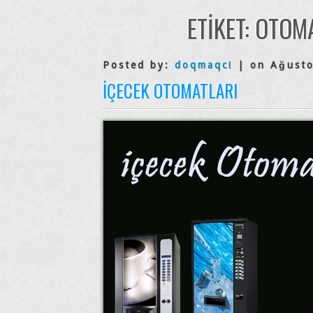
ETIKET:
OTOMA
Posted by:
doqmaqci
| on Ağusto
İÇECEK OTOMATLARI