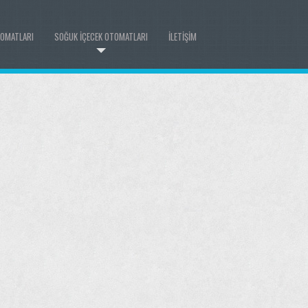
TOMATLARI
SOĞUK İÇECEK OTOMATLARI
ILETIŞIM