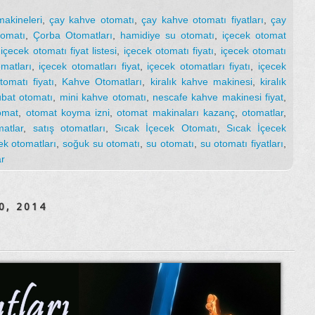
akineleri
,
çay kahve otomatı
,
çay kahve otomatı fiyatları
,
çay
omatı
,
Çorba Otomatları
,
hamidiye su otomatı
,
içecek otomat
,
içecek otomatı fiyat listesi
,
içecek otomatı fiyatı
,
içecek otomatı
matları
,
içecek otomatları fiyat
,
içecek otomatları fiyatı
,
içecek
omatı fiyatı
,
Kahve Otomatları
,
kiralık kahve makinesi
,
kiralık
bat otomatı
,
mini kahve otomatı
,
nescafe kahve makinesi fiyat
,
omat
,
otomat koyma izni
,
otomat makinaları kazanç
,
otomatlar
,
matlar
,
satış otomatları
,
Sıcak İçecek Otomatı
,
Sıcak İçecek
ek otomatları
,
soğuk su otomatı
,
su otomatı
,
su otomatı fiyatları
,
ar
0, 2014