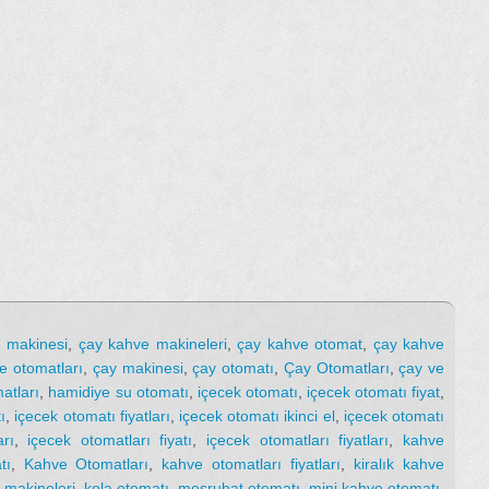
e makinesi
,
çay kahve makineleri
,
çay kahve otomat
,
çay kahve
e otomatları
,
çay makinesi
,
çay otomatı
,
Çay Otomatları
,
çay ve
atları
,
hamidiye su otomatı
,
içecek otomatı
,
içecek otomatı fiyat
,
ı
,
içecek otomatı fiyatları
,
içecek otomatı ikinci el
,
içecek otomatı
rı
,
içecek otomatları fiyatı
,
içecek otomatları fiyatları
,
kahve
tı
,
Kahve Otomatları
,
kahve otomatları fiyatları
,
kiralık kahve
 makineleri
,
kola otomatı
,
meşrubat otomatı
,
mini kahve otomatı
,