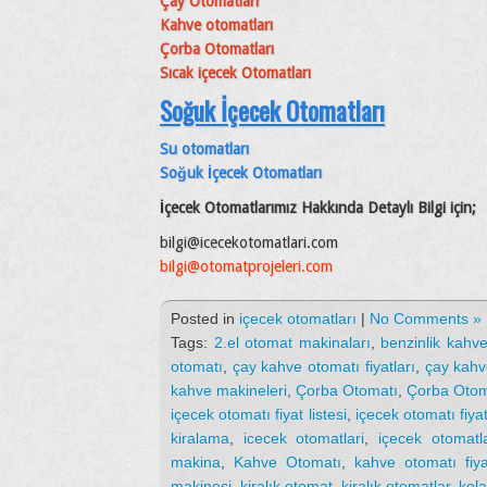
Çay Otomatları
Kahve otomatları
Çorba Otomatları
Sıcak içecek Otomatları
Soğuk İçecek Otomatları
Su otomatları
Soğuk İçecek Otomatları
İçecek Otomatlarımız Hakkında Detaylı Bilgi için;
bilgi@icecekotomatlari.com
bilgi@otomatprojeleri.com
Posted in
içecek otomatları
|
No Comments »
Tags:
2.el otomat makinaları
,
benzinlik kahv
otomatı
,
çay kahve otomatı fiyatları
,
çay kahv
kahve makineleri
,
Çorba Otomatı
,
Çorba Otom
içecek otomatı fiyat listesi
,
içecek otomatı fiyat
kiralama
,
icecek otomatlari
,
içecek otomatla
makina
,
Kahve Otomatı
,
kahve otomatı fiya
makinesi
,
kiralık otomat
,
kiralık otomatlar
,
kola