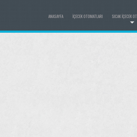
ANASAYFA
İÇECEK OTOMATLARI
SICAK İÇECEK O